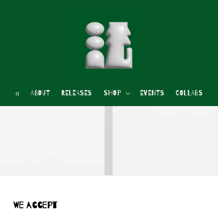
α
ABOUT
RELEASES
SHOP
EVENTS
COLLABS
We accept