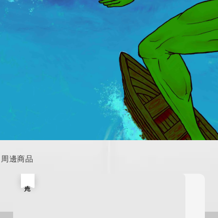
輯& 周邊商品
售完