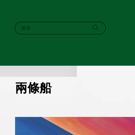
搜尋
兩條船