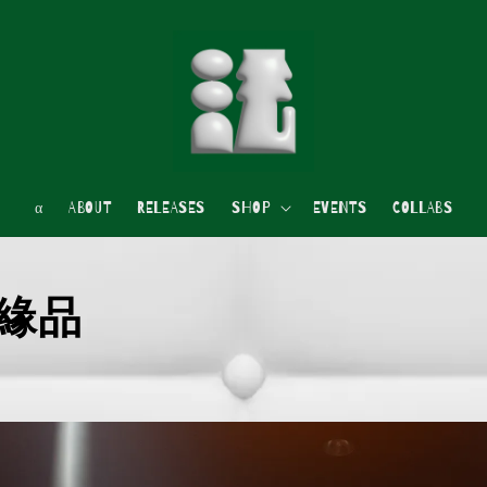
α
ABOUT
RELEASES
SHOP
EVENTS
COLLABS
會結緣品