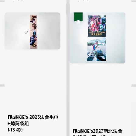
price
price
優惠
FRαNKIE's 2023法會毛巾
+熄菸袋組
Regular
NT$ 450
FRαNKIE's2023南北法會