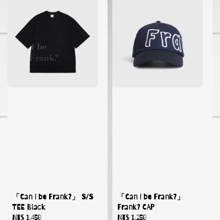
「Can I be Frank?」 S/S
「Can I be Frank?」
TEE Black
Frank? CAP
Regular
NT$ 1,450
Regular
NT$ 1,250