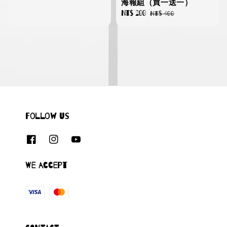
price
海報組（買一送一）
Sale
NT$ 200
Regular
NT$ 400
price
price
Follow us
We accept