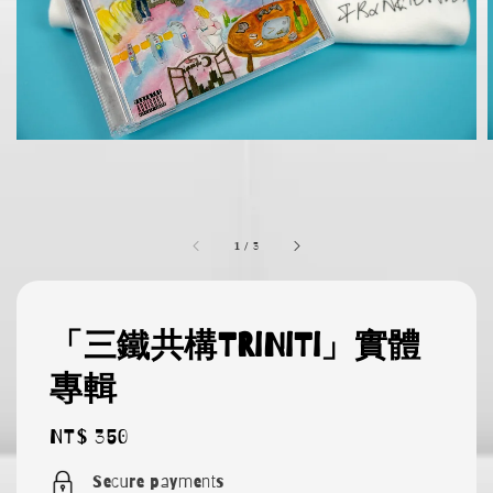
1
/
3
「三鐵共構TRiNiTi」實體
專輯
Regular
NT$ 350
price
Secure payments