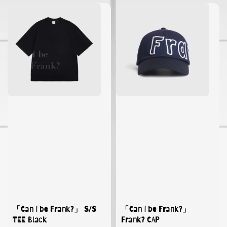
「Can I be Frank?」 S/S
「Can I be Frank?」
TEE Black
Frank? CAP