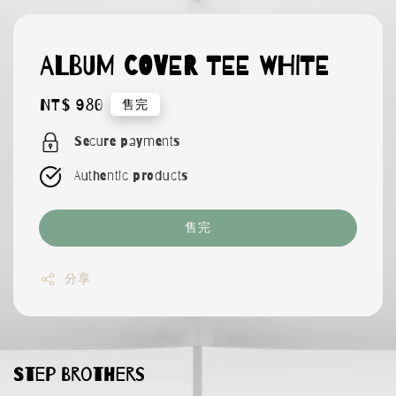
ALBUM COVER TEE WHITE
Regular
NT$ 980
售完
price
Secure payments
Authentic products
售完
分享
Step Brothers