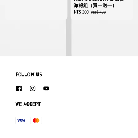
price
海報組（買一送一）
Sale
NT$ 200
Regular
NT$ 400
price
price
Follow us
We accept