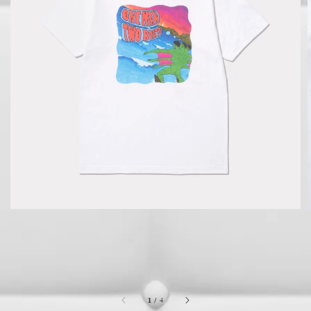
1
/
4