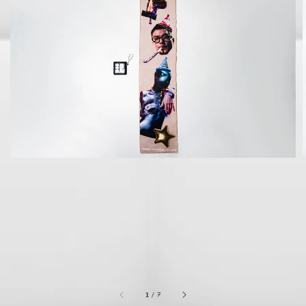
1
/
7