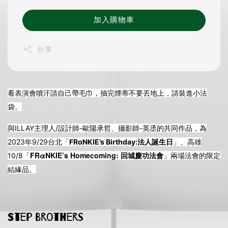
加入購物車
分享
看表演會噴汗請自己帶毛巾，抽完煙蒂不要丟地上，請裝進小法
袋。
與ILLAY主理人/設計師-歐陽承哲、攝影師-英丞的共同作品，為
2023年9/29台北「
FRαNKIE’s Birthday:法人誕生日
」、高雄
FRαNKIE’s Homecoming: 回城慶功法會
10/8「
」兩場法會的限定
結緣品。
Step Brothers