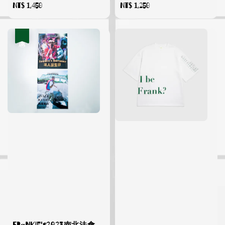
Regular
NT$ 1,450
Regular
NT$ 1,250
price
price
優惠