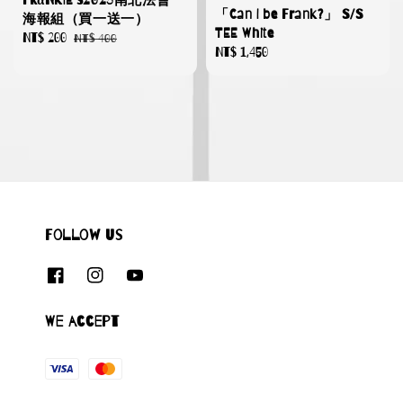
FRαNKIE's2023南北法會
「Can I be Frank?」 S/S
海報組（買一送一）
TEE White
Sale
NT$ 200
Regular
NT$ 400
Regular
NT$ 1,450
price
price
price
Follow us
We accept