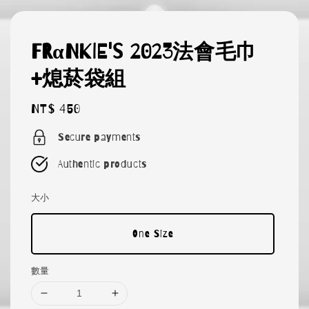
FRαNKIE's 2023法會毛巾
+熄菸袋組
Regular
NT$ 450
price
Secure payments
Authentic products
大小
One Size
數量