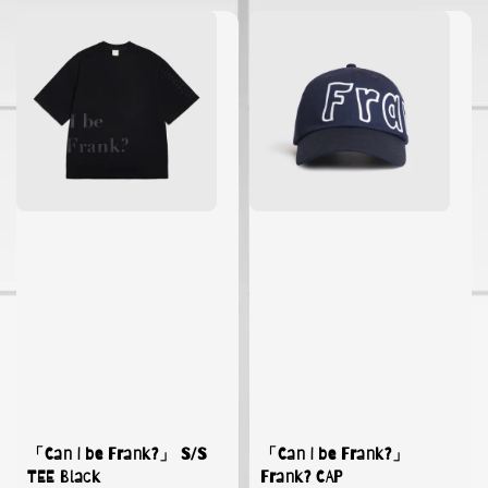
「Can I be Frank?」 S/S
「Can I be Frank?」
TEE Black
Frank? CAP