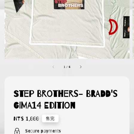
1
/
6
Step Brothers- BRADD's
GIMA14 Edition
Regular
NT$ 1,000
售完
price
Secure payments