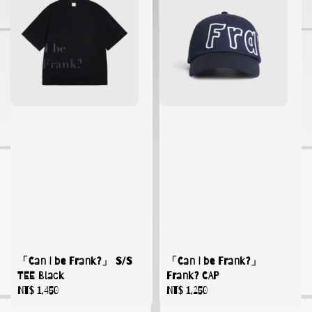
「Can I be Frank?」 S/S
「Can I be Frank?」
TEE Black
Frank? CAP
Regular
NT$ 1,450
Regular
NT$ 1,250
price
price