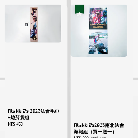
優惠
FRαNKIE's 2023法會毛巾
+熄菸袋組
Regular
NT$ 450
FRαNKIE's2023南北法會
price
海報組（買一送一）