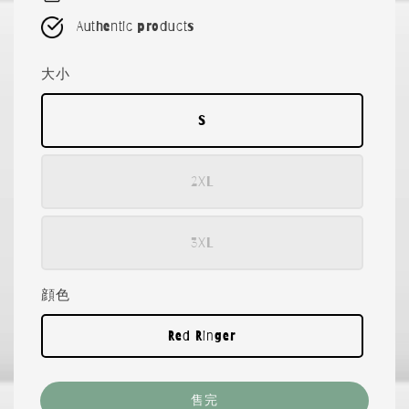
Authentic products
大小
S
2XL
3XL
顔色
Red Ringer
售完