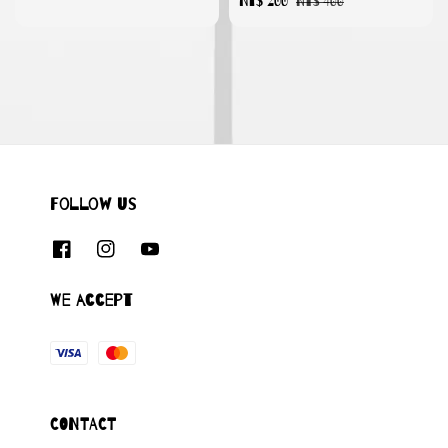
Sale
NT$ 200
Regular
NT$ 400
price
price
Follow us
We accept
CONTACT